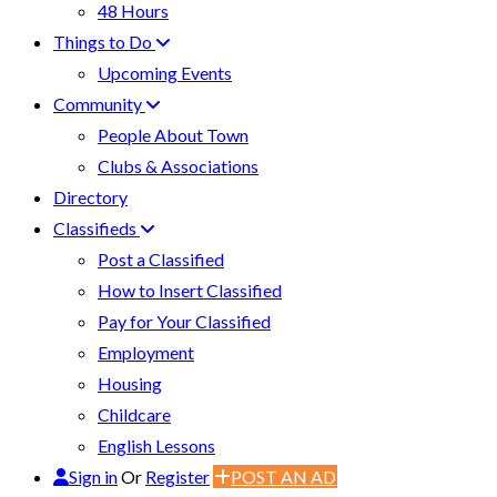
48 Hours
Things to Do
Upcoming Events
Community
People About Town
Clubs & Associations
Directory
Classifieds
Post a Classified
How to Insert Classified
Pay for Your Classified
Employment
Housing
Childcare
English Lessons
Sign in
Or
Register
POST AN AD