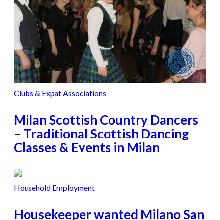
Clubs & Expat Associations
Milan Scottish Country Dancers
– Traditional Scottish Dancing
Classes & Events in Milan
Household Employment
Housekeeper wanted Milano San