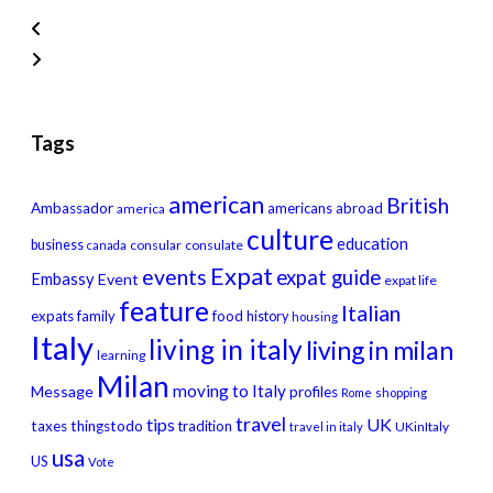
Tags
american
British
Ambassador
americans abroad
america
culture
education
business
consular
consulate
canada
Expat
events
expat guide
Embassy
Event
expat life
feature
Italian
expats
family
food
history
housing
Italy
living in italy
living in milan
learning
Milan
moving to Italy
Message
profiles
Rome
shopping
travel
tips
UK
taxes
thingstodo
tradition
UKinItaly
travel in italy
usa
US
Vote